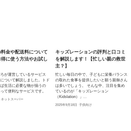
の料金や配送料について
キッズレーションの評判と口コミ
お得に使う方法やお試し
を解説します！【忙しい親の救世
主？】
ぽろが運営しているサービス
忙しい毎日の中で、子どもに栄養バランス
」について解説しました。トド
の取れた食事を提供したいと願う親御さん
れば生活に必要な物が揃うの
は多いでしょう。 そんな中、注目を集め
とって便利なサービスです。
ているのが「キッズレーション
（Kidslation）」...
ネットスーパー
2025年9月18日
子供向け