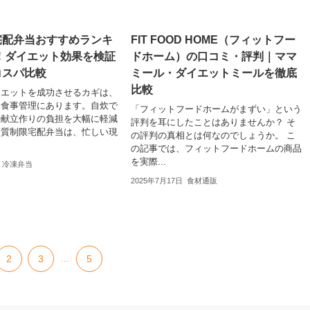
宅配弁当おすすめランキ
FIT FOOD HOME（フィットフー
5！ダイエット効果を検証
ドホーム）の口コミ・評判｜ママ
コスパ比較
ミール・ダイエットミールを徹底
比較
イエットを成功させるカギは、
い食事管理にあります。自炊で
「フィットフードホームがまずい」という
や献立作りの負担を大幅に軽減
評判を耳にしたことはありませんか？ そ
糖質制限宅配弁当は、忙しい現
の評判の真相とは何なのでしょうか。 こ
の記事では、フィットフードホームの商品
を実際...
冷凍弁当
2025年7月17日
食材通販
2
3
...
5