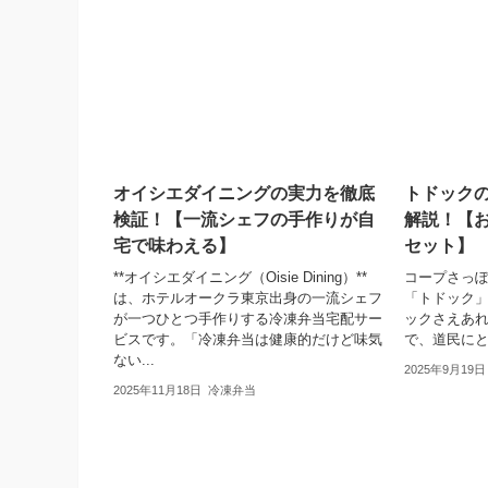
オイシエダイニングの実力を徹底
トドック
検証！【一流シェフの手作りが自
解説！【
宅で味わえる】
セット】
**オイシエダイニング（Oisie Dining）**
コープさっ
は、ホテルオークラ東京出身の一流シェフ
「トドック
が一つひとつ手作りする冷凍弁当宅配サー
ックさえあ
ビスです。「冷凍弁当は健康的だけど味気
で、道民に
ない...
2025年9月19日
2025年11月18日
冷凍弁当