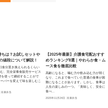
腹持ちは？お試しセットや
【2025年最新】介護食宅配おすす
りの値段について解説！
めランキング8選｜やわらか食・ム
ース食を徹底比較
事を1食分置き換えられるくらい
含む、完全栄養食販売サービス
高齢になると、噛む力や飲み込む力が弱く
便を使って継続することがで
なり、これまで食べていた普通の食事が困
レーバーを変えて味を楽しむこ
難になることがあります。しかし、食事は
人生の楽しみの一つ。「美味しく、安全に
食べ...
冷凍弁当
2025年11月24日
冷凍弁当