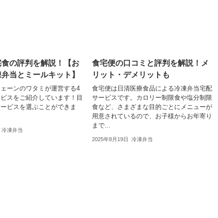
宅食の評判を解説！【お
食宅便の口コミと評判を解説！メ
凍弁当とミールキット】
リット・デメリットも
ェーンのワタミが運営する4
食宅便は日清医療食品による冷凍弁当宅配
ービスをご紹介しています！目
サービスです。カロリー制限食や塩分制限
サービスを選ぶことができま
食など、さまざまな目的ごとにメニューが
用意されているので、お子様からお年寄り
まで...
冷凍弁当
2025年8月19日
冷凍弁当