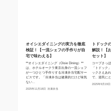
オイシエダイニングの実力を徹底
トドック
検証！【一流シェフの手作りが自
解説！【
宅で味わえる】
セット】
**オイシエダイニング（Oisie Dining）**
コープさっ
は、ホテルオークラ東京出身の一流シェフ
「トドック
が一つひとつ手作りする冷凍弁当宅配サー
ックさえあ
ビスです。「冷凍弁当は健康的だけど味気
で、道民に
ない...
2025年9月19日
2025年11月18日
冷凍弁当