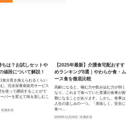
腹持ちは？お試しセットや
【2025年最新】介護食宅配おすす
りの値段について解説！
めランキング8選｜やわらか食・ム
ース食を徹底比較
事を1食分置き換えられるくらい
含む、完全栄養食販売サービス
高齢になると、噛む力や飲み込む力が弱く
便を使って継続することがで
なり、これまで食べていた普通の食事が困
レーバーを変えて味を楽しむこ
難になることがあります。しかし、食事は
人生の楽しみの一つ。「美味しく、安全に
食べ...
冷凍弁当
2025年11月24日
冷凍弁当