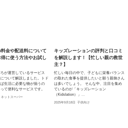
の料金や配送料について
キッズレーションの評判と口コミ
お得に使う方法やお試し
を解説します！【忙しい親の救世
主？】
ぽろが運営しているサービス
忙しい毎日の中で、子どもに栄養バランス
」について解説しました。トド
の取れた食事を提供したいと願う親御さん
れば生活に必要な物が揃うの
は多いでしょう。 そんな中、注目を集め
とって便利なサービスです。
ているのが「キッズレーション
（Kidslation）」...
ネットスーパー
2025年9月18日
子供向け