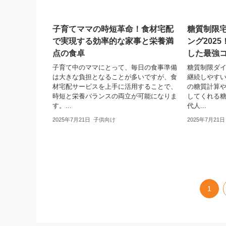
子育てママの時短革命！食材宅配
糖質制限
で実現する効率的な家事と栄養満
ング202
点の食卓
した最強
子育て中のママにとって、毎日の食事準備
糖質制限ダ
は大きな負担となることが多いですが、食
継続しやす
材宅配サービスを上手に活用することで、
の糖質計算
時短と栄養バランスの両立が可能になりま
してくれる
す。...
代人...
2025年7月21日
子供向け
2025年7月21日
1