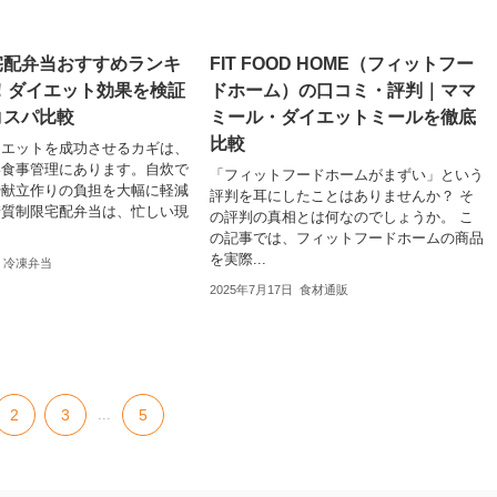
宅配弁当おすすめランキ
FIT FOOD HOME（フィットフー
5！ダイエット効果を検証
ドホーム）の口コミ・評判｜ママ
コスパ比較
ミール・ダイエットミールを徹底
比較
イエットを成功させるカギは、
い食事管理にあります。自炊で
「フィットフードホームがまずい」という
や献立作りの負担を大幅に軽減
評判を耳にしたことはありませんか？ そ
糖質制限宅配弁当は、忙しい現
の評判の真相とは何なのでしょうか。 こ
の記事では、フィットフードホームの商品
を実際...
冷凍弁当
2025年7月17日
食材通販
2
3
...
5