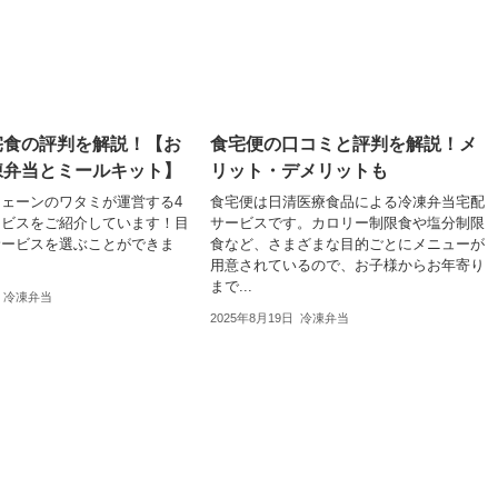
宅食の評判を解説！【お
食宅便の口コミと評判を解説！メ
凍弁当とミールキット】
リット・デメリットも
ェーンのワタミが運営する4
食宅便は日清医療食品による冷凍弁当宅配
ービスをご紹介しています！目
サービスです。カロリー制限食や塩分制限
サービスを選ぶことができま
食など、さまざまな目的ごとにメニューが
用意されているので、お子様からお年寄り
まで...
冷凍弁当
2025年8月19日
冷凍弁当