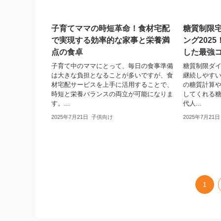
子育てママの時短革命！食材宅配
糖質制限
で実現する効率的な家事と栄養満
ング202
点の食卓
した最強
子育て中のママにとって、毎日の食事準備
糖質制限ダ
は大きな負担となることが多いですが、食
継続しやす
材宅配サービスを上手に活用することで、
の糖質計算
時短と栄養バランスの両立が可能になりま
してくれる
す。...
代人...
2025年7月21日
子供向け
2025年7月21日
1