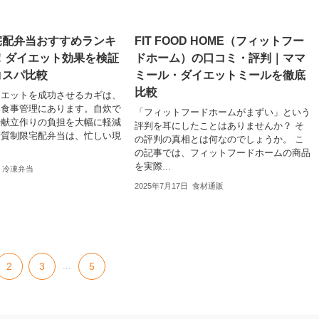
宅配弁当おすすめランキ
FIT FOOD HOME（フィットフー
5！ダイエット効果を検証
ドホーム）の口コミ・評判｜ママ
コスパ比較
ミール・ダイエットミールを徹底
比較
イエットを成功させるカギは、
い食事管理にあります。自炊で
「フィットフードホームがまずい」という
や献立作りの負担を大幅に軽減
評判を耳にしたことはありませんか？ そ
糖質制限宅配弁当は、忙しい現
の評判の真相とは何なのでしょうか。 こ
の記事では、フィットフードホームの商品
を実際...
冷凍弁当
2025年7月17日
食材通販
2
3
...
5