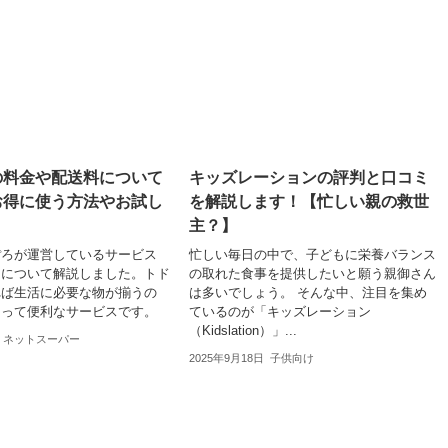
の料金や配送料について
キッズレーションの評判と口コミ
お得に使う方法やお試し
を解説します！【忙しい親の救世
主？】
ぽろが運営しているサービス
忙しい毎日の中で、子どもに栄養バランス
」について解説しました。トド
の取れた食事を提供したいと願う親御さん
れば生活に必要な物が揃うの
は多いでしょう。 そんな中、注目を集め
とって便利なサービスです。
ているのが「キッズレーション
（Kidslation）」...
ネットスーパー
2025年9月18日
子供向け