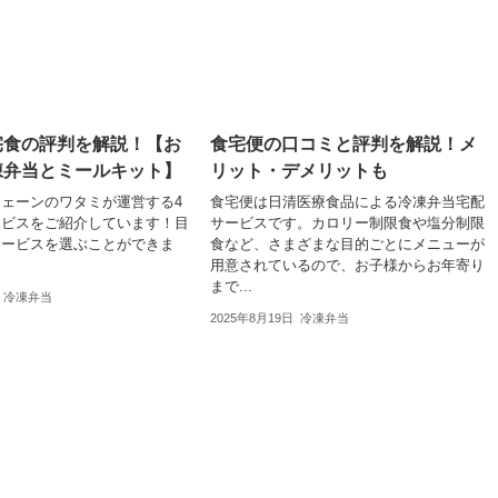
宅食の評判を解説！【お
食宅便の口コミと評判を解説！メ
凍弁当とミールキット】
リット・デメリットも
ェーンのワタミが運営する4
食宅便は日清医療食品による冷凍弁当宅配
ービスをご紹介しています！目
サービスです。カロリー制限食や塩分制限
サービスを選ぶことができま
食など、さまざまな目的ごとにメニューが
用意されているので、お子様からお年寄り
まで...
冷凍弁当
2025年8月19日
冷凍弁当