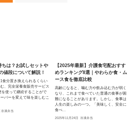
腹持ちは？お試しセットや
【2025年最新】介護食宅配おすす
りの値段について解説！
めランキング8選｜やわらか食・ム
ース食を徹底比較
事を1食分置き換えられるくらい
含む、完全栄養食販売サービス
高齢になると、噛む力や飲み込む力が弱く
便を使って継続することがで
なり、これまで食べていた普通の食事が困
レーバーを変えて味を楽しむこ
難になることがあります。しかし、食事は
人生の楽しみの一つ。「美味しく、安全に
食べ...
冷凍弁当
2025年11月24日
冷凍弁当