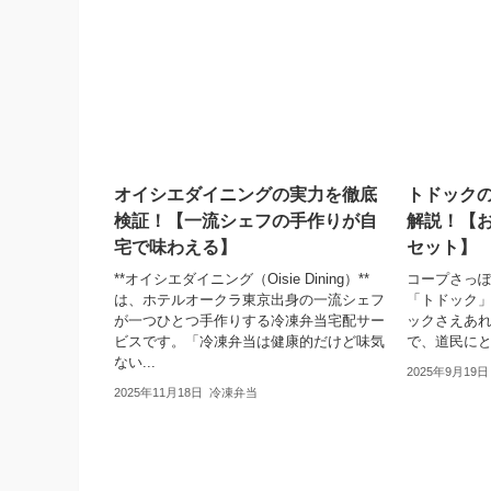
オイシエダイニングの実力を徹底
トドック
検証！【一流シェフの手作りが自
解説！【
宅で味わえる】
セット】
**オイシエダイニング（Oisie Dining）**
コープさっ
は、ホテルオークラ東京出身の一流シェフ
「トドック
が一つひとつ手作りする冷凍弁当宅配サー
ックさえあ
ビスです。「冷凍弁当は健康的だけど味気
で、道民に
ない...
2025年9月19日
2025年11月18日
冷凍弁当